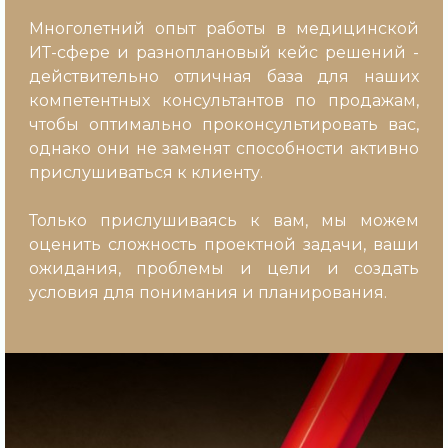
Многолетний опыт работы в медицинской
ИТ-сфере и разноплановый кейс решений -
действительно отличная база для наших
компетентных консультантов по продажам,
чтобы оптимально проконсультировать вас,
однако они не заменят способности активно
прислушиваться к клиенту.
Только прислушиваясь к вам, мы можем
оценить сложность проектной задачи, ваши
ожидания, проблемы и цели и создать
условия для понимания и планирования.