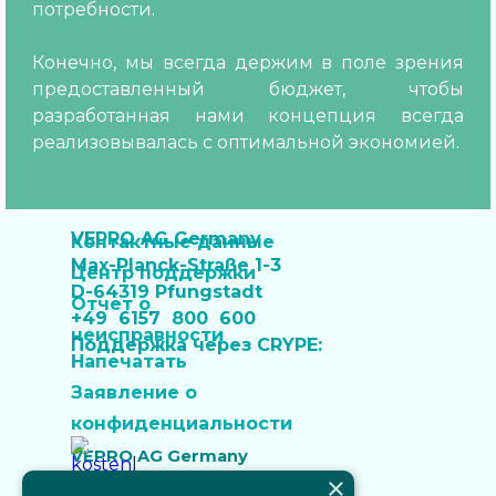
потребности.
Конечно, мы всегда держим в поле зрения
предоставленный бюджет, чтобы
разработанная нами концепция всегда
реализовывалась с оптимальной экономией.
VEPRO AG Germany
Контактные данные
Max-Planck-Straße 1-3
Центр поддержки
D-64319 Pfungstadt
Отчет о
+49 6157 800 600
неисправности
Поддержка через CRYPE:
Напечатать
Last update: 28.07.2026
"Служба поддержки клиентов VEPRO"
Заявление о
конфиденциальности
VEPRO AG Germany
×
Max-Planck-Straße 1-3