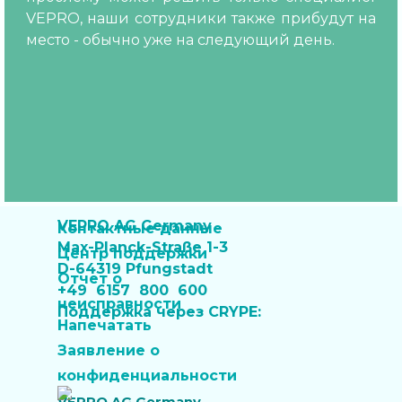
VEPRO, наши сотрудники также прибудут на
место - обычно уже на следующий день.
VEPRO AG Germany
Контактные данные
Max-Planck-Straße 1-3
Центр поддержки
D-64319 Pfungstadt
Отчет о
+49 6157 800 600
неисправности
Поддержка через CRYPE:
Напечатать
Last update: 28.07.2026
"Служба поддержки клиентов VEPRO"
Заявление о
конфиденциальности