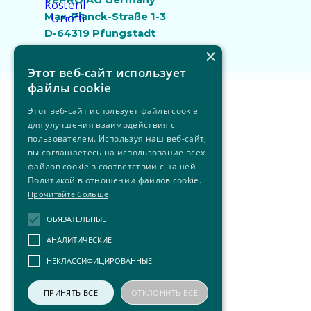
VEPRO AG Germany
Max-Planck-Straße 1-3
D-64319 Pfungstadt
+49 6157 800 600
×
Этот веб-сайт использует
Назад к содержимому
файлы cookie
Этот веб-сайт использует файлы cookie
для улучшения взаимодействия с
пользователем. Используя наш веб-сайт,
вы соглашаетесь на использование всех
файлов cookie в соответствии с нашей
Политикой в ​​отношении файлов cookie.
Прочитайте больше
ОБЯЗАТЕЛЬНЫЕ
АНАЛИТИЧЕСКИЕ
НЕКЛАССИФИЦИРОВАННЫЕ
ПРИНЯТЬ ВСЕ
ОТКЛОНИТЬ ВСЕ