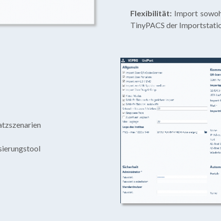
Flexibilität:
I
mport sowohl
TinyPACS der Importstati
satzszenarien
sierungstool