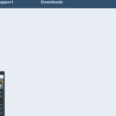
▼
▼
▼
upport
Downloads